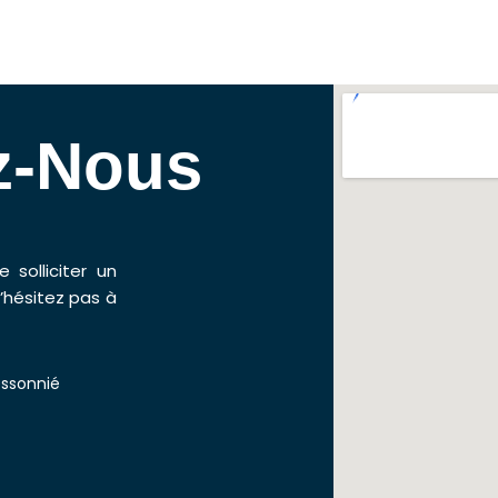
z-Nous
solliciter un
’hésitez pas à
essonnié